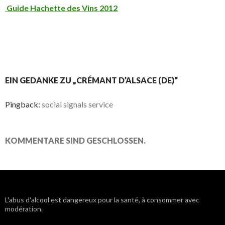
Guide Hachette des Vins 2012
EIN GEDANKE ZU „CRÉMANT D’ALSACE (DE)“
Pingback:
social signals service
KOMMENTARE SIND GESCHLOSSEN.
L'abus d'alcool est dangereux pour la santé, à consommer avec
modération.